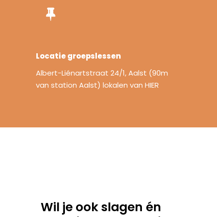
Locatie groepslessen
Albert-Liénartstraat 24/1, Aalst (90m
van station Aalst) lokalen van HIER
Wil je ook slagen én