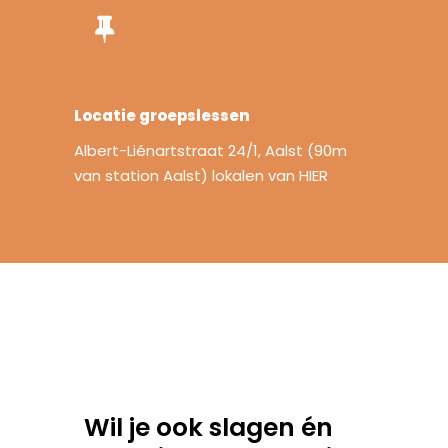
Locatie groepslessen
Albert-Liénartstraat 24/1, Aalst (90m
van station Aalst) lokalen van HIER
Wil je ook slagen én